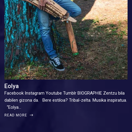
Eolya
Facebook Instagram Youtube Tumblr BIOGRAPHIE Zentzu bila
dabilen gizona da. Bere estiloa? Tribal-zelta. Musika inspiratua.
“Eolya…
READ MORE