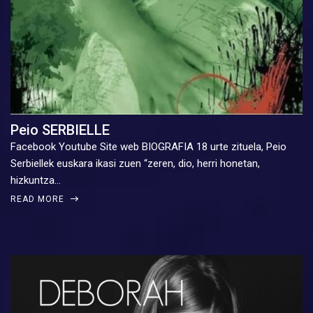
Peio SERBIELLE
Facebook Youtube Site web BIOGRAFIA 18 urte zituela, Peio
Serbiellek euskara ikasi zuen “zeren, dio, herri honetan,
hizkuntza…
READ MORE