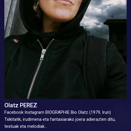
Olatz PEREZ
Facebook Instagram BIOGRAPHIE Bio Olatz (1979, Irun)
Txikitatik, irudimena eta fantasiarako joera adierazten ditu,
testuak eta melodiak…