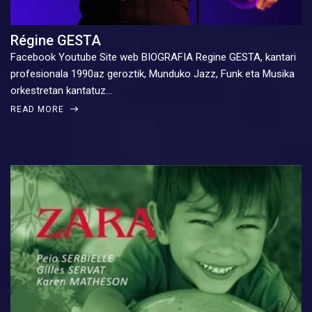
Régine GESTA
Facebook Youtube Site web BIOGRAFIA Regine GESTA, kantari
profesionala 1990az geroztik, Munduko Jazz, Funk eta Musika
orkestretan kantatuz…
READ MORE