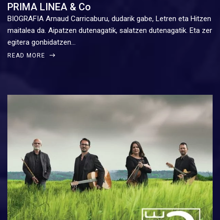
PRIMA LINEA & Co
BIOGRAFIA Arnaud Carricaburu, dudarik gabe, Letren eta Hitzen
maitalea da. Aipatzen dutenagatik, salatzen dutenagatik. Eta zer
egitera gonbidatzen…
READ MORE