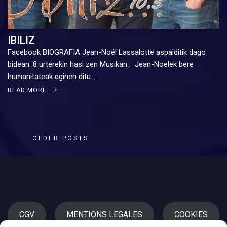
IBILIZ
Facebook BIOGRAFIA Jean-Noël Lassalotte aspalditik dago
bidean. 8 urterekin hasi zen Musikan. Jean-Noelek bere
humanitateak eginen ditu…
READ MORE
OLDER POSTS
CGV
MENTIONS LEGALES
COOKIES