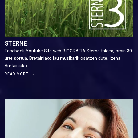
STERNE
Facebook Youtube Site web BIOGRAFIA Sterne taldea, orain 30
urte sortua, Bretainiako lau musikarik osatzen dute. Izena
Bretainiako…
READ MORE