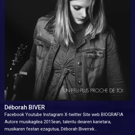
Déborah BIVER
Facebook Youtube Instagram X-twitter Site web BIOGRAFIA
Autore musikagilea 2015ean, talentu deiaren karietara,
musikaren festan ezagutua, Déborah Biverrek…