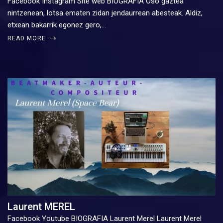
Facebook Instagram Site web BIOGRAFIA Oso gaztea
nintzenean, lotsa ematen zidan jendaurrean abesteak. Aldiz,
etxean bakarrik egonez gero,…
READ MORE
Laurent MEREL
Facebook Youtube BIOGRAFIA Laurent Merel Laurent Merel