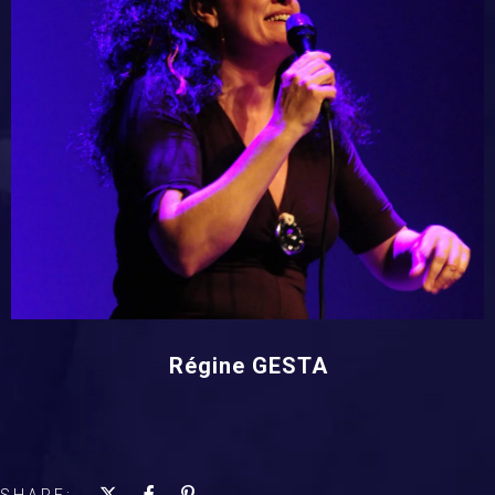
Régine GESTA