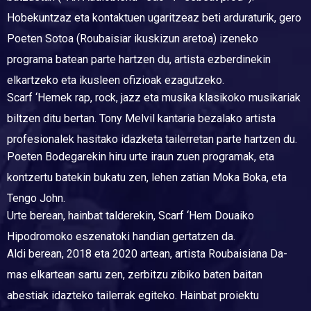
Hobekuntzaz eta kontaktuen ugaritzeaz beti arduraturik, gero
Poeten Sotoa (Roubaisiar ikuskizun aretoa) izeneko
programa batean parte hartzen du, artista ezberdinekin
elkartzeko eta ikusleen ofizioak ezagutzeko.
Scarf ‘Hemek rap, rock, jazz eta musika klasikoko musikariak
biltzen ditu bertan. Tony Melvil kantaria bezalako artista
profesionalek hasitako idazketa tailerretan parte hartzen du.
Poeten Bodegarekin hiru urte iraun zuen programak, eta
kontzertu batekin bukatu zen, lehen zatian Moka Boka, eta
Tengo John.
Urte berean, hainbat talderekin, Scarf ‘Hem Douaiko
Hipodromoko eszenatoki handian gertatzen da.
Aldi berean, 2018 eta 2020 artean, artista Roubaisiana Da-
mas elkartean sartu zen, zerbitzu zibiko baten baitan
abestiak idazteko tailerrak egiteko. Hainbat proiektu