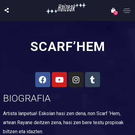
0
SCARF’HEM
BIOGRAFIA
Artista lanpetua! Eskolan hasi zen dena, non Scarf ‘Hem,
artean Rayane deitzen zena, hasi zen bere testu propioak
biltzen eta idazten.