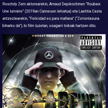
Roschdy Zem aktorearekin, Arnaud Depleschinen “Roubaix
Une lumière” (2019an Cannesen lehiatua) eta Laetitia Casta
antzezlearekin, “Felicidad es para mañana” (“Zoriontasuna
biharko da”), bi film luzetan, osagarri txikiak hartzen ditu.