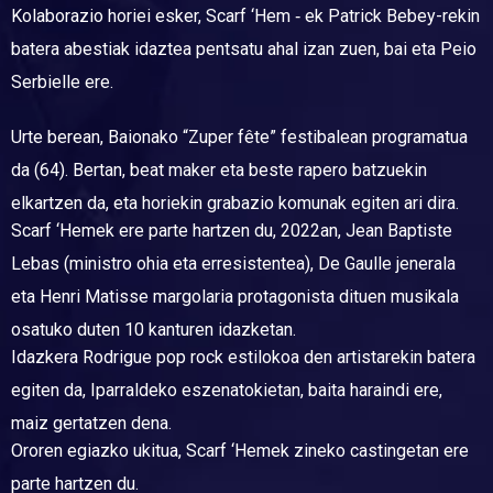
Kolaborazio horiei esker, Scarf ‘Hem ‑ ek Patrick Bebey-rekin
batera abestiak idaztea pentsatu ahal izan zuen, bai eta Peio
Serbielle ere.
Urte berean, Baionako “Zuper fête” festibalean programatua
da (64). Bertan, beat maker eta beste rapero batzuekin
elkartzen da, eta horiekin grabazio komunak egiten ari dira.
Scarf ‘Hemek ere parte hartzen du, 2022an, Jean Baptiste
Lebas (ministro ohia eta erresistentea), De Gaulle jenerala
eta Henri Matisse margolaria protagonista dituen musikala
osatuko duten 10 kanturen idazketan.
Idazkera Rodrigue pop rock estilokoa den artistarekin batera
egiten da, Iparraldeko eszenatokietan, baita haraindi ere,
maiz gertatzen dena.
Ororen egiazko ukitua, Scarf ‘Hemek zineko castingetan ere
parte hartzen du.