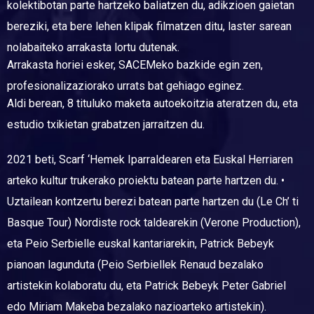
kolektibotan parte hartzeko baliatzen du, adikzioen gaietan
bereziki, eta bere lehen klipak filmatzen ditu, laster sarean
nolabaiteko arrakasta lortu dutenak.
Arrakasta horiei esker, SACEMeko bazkide egin zen,
profesionalizaziorako urrats bat gehiago eginez.
Aldi berean, 8 tituluko maketa autoekoitzia ateratzen du, eta
estudio txikietan grabatzen jarraitzen du.
2021 beti, Scarf ‘Hemek Iparraldearen eta Euskal Herriaren
arteko kultur trukerako proiektu batean parte hartzen du. •
Uztailean kontzertu berezi batean parte hartzen du (Le Ch’ ti
Basque Tour) Nordiste rock taldearekin (Verone Production),
eta Peio Serbielle euskal kantariarekin, Patrick Bebeyk
pianoan lagunduta (Peio Serbiellek Renaud bezalako
artistekin kolaboratu du, eta Patrick Bebeyk Peter Gabriel
edo Miriam Makeba bezalako nazioarteko artistekin).