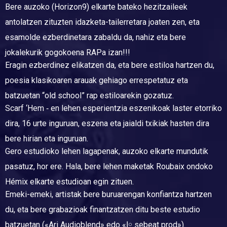
Bere auzoko (Horizon9) elkarte bateko hezitzaileek
antolatzen zituzten idazketa-tailerretara joaten zen, eta
esamolde ezberdinetara zabaldu da, nahiz eta bere
jokalekurik gogokoena RAPa izan!!!
Eragin ezberdinez elikatzen da, eta bere estiloa hartzen du,
poesia klasikoaren arauak gehiago errespetatuz eta
batzuetan “old school” rap estiloarekin gozatuz.
Scarf ‘Hem ‑ en lehen esperientzia eszenikoak laster etorriko
dira, 16 urte inguruan, eszena eta jaialdi txikiak hasten dira
bere hirian eta inguruan.
Gero estudioko lehen lagapenak, auzoko elkarte mundutik
pasatuz, hor ere. Hala, bere lehen maketak Roubaix ondoko
Hémix elkarte estudioan egin zituen.
Emeki-emeki, artistak bere buruarengan konfiantza hartzen
du, eta bere grabazioak finantzatzen ditu beste estudio
batzuetan («Ari Audioblend» edo «ا￮ sebeat prod»).